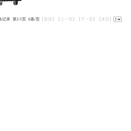
吸塑封口机
条记录 第1/1页 6条/页
【首页】【上一页】
【下一页】【末页】