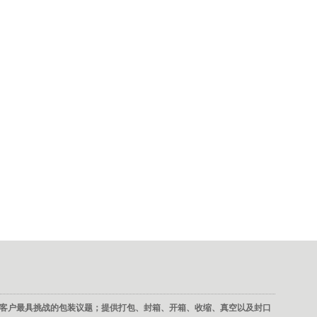
客户最具挑战的包装议题；提供打包、封箱、开箱、收缩、真空以及封口