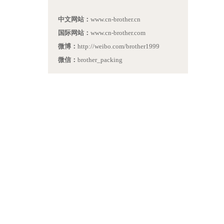
中文网站：
www.cn-brother.cn
国际网站：
www.cn-brother.com
微博：
http://weibo.com/brother1999
微信：
brother_packing