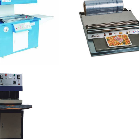
装机
HW450手动保鲜膜机